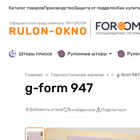
Каталог товаров
Производство
Защита от подделок
Как купит
Шторы плиссе
Рулонные шторы
Руло
Главная
Горизонтальные жалюзи
g-form 947
g-form 947
Добавить отзыв
В избранное
Поделиться