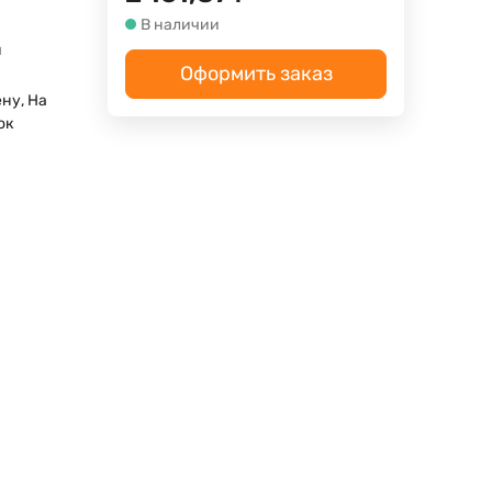
В наличии
м
Оформить заказ
ену, На
ок