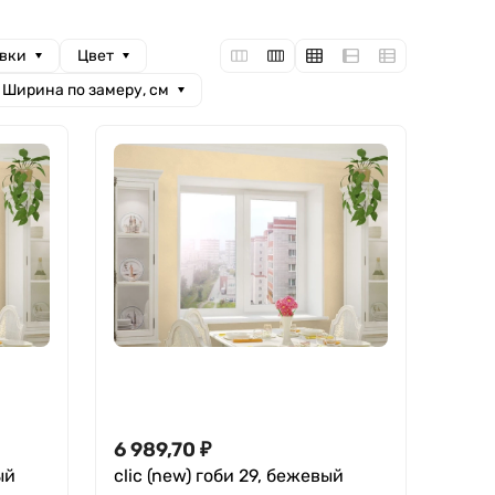
овки
Цвет
Ширина по замеру, см
6 989,70
₽
ый
clic (new) гоби 29, бежевый