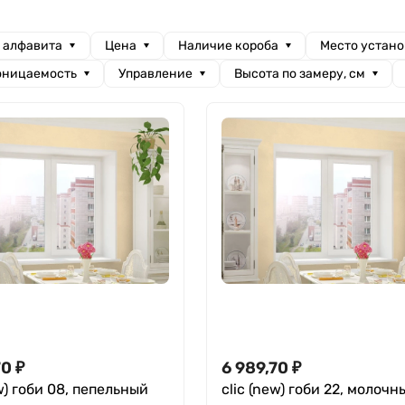
а алфавита
Цена
Наличие короба
Место устан
оницаемость
Управление
Высота по замеру, см
70
₽
6 989,70
₽
ew) гоби 08, пепельный
clic (new) гоби 22, молочн