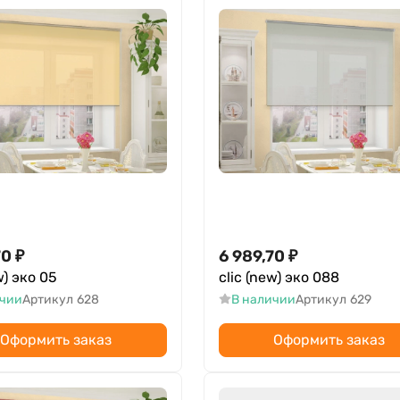
70
₽
6 989,70
₽
w) эко 05
clic (new) эко 088
ичии
Артикул
628
В наличии
Артикул
629
Оформить заказ
Оформить заказ