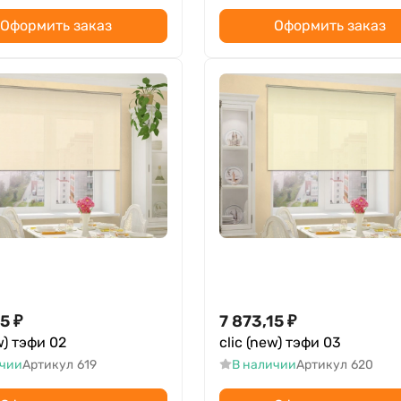
Оформить заказ
Оформить заказ
15
₽
7 873,15
₽
w) тэфи 02
clic (new) тэфи 03
ичии
Артикул
619
В наличии
Артикул
620