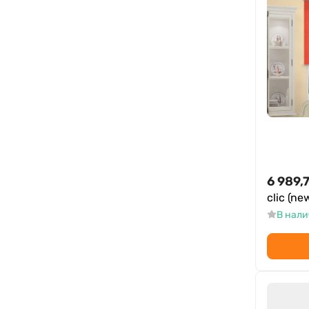
6 989,
clic (ne
В нал