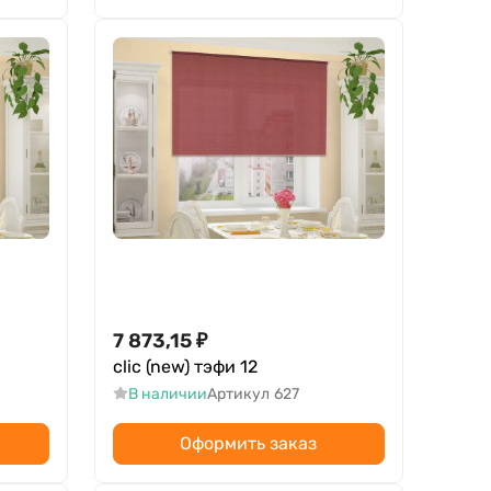
7 873,15
₽
clic (new) тэфи 12
В наличии
Артикул
627
Оформить заказ