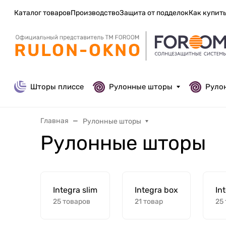
Каталог товаров
Производство
Защита от подделок
Как купит
Шторы плиссе
Рулонные шторы
Руло
Главная
Рулонные шторы
Рулонные шторы
Integra slim
Integra box
In
25 товаров
21 товар
25