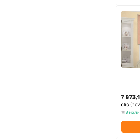
7 873,
clic (ne
В нал