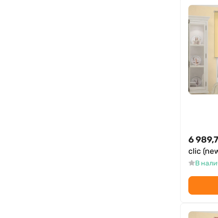
6 989,
clic (ne
В нал