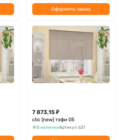
Оформить заказ
7 873,15
₽
clic (new) тэфи 05
В наличии
Артикул
621