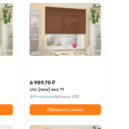
6 989,70
₽
clic (new) эко 11
В наличии
Артикул
630
Оформить заказ