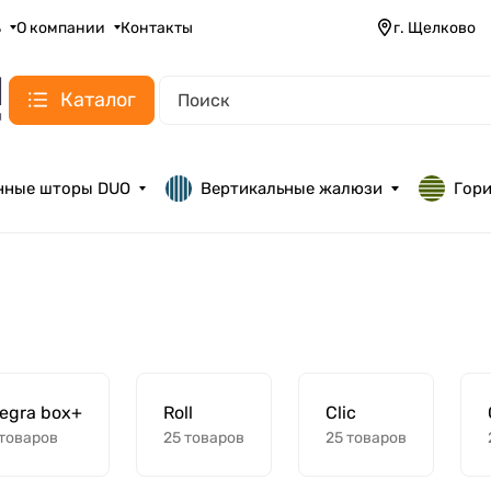
ь
О компании
Контакты
г. Щелково
Каталог
нные шторы DUO
Вертикальные жалюзи
Гор
tegra box+
Roll
Clic
 товаров
25 товаров
25 товаров