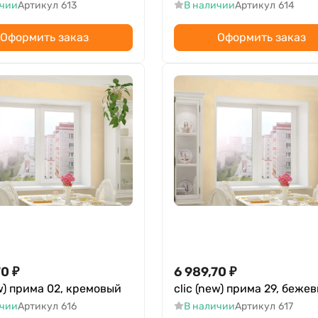
ичии
Артикул
613
В наличии
Артикул
614
Оформить заказ
Оформить заказ
70
₽
6 989,70
₽
ew) прима 02, кремовый
clic (new) прима 29, беже
ичии
Артикул
616
В наличии
Артикул
617