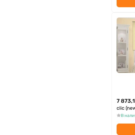
7 873,
clic (ne
В нал