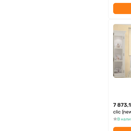
7 873,
clic (ne
В нал