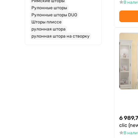
Римские шторы
В нал
Рулонные шторы
Рулонные шторы DUO
Шторы плиссе
рулонная штора
рулонная штора на створку
6 989,
clic (n
В нал