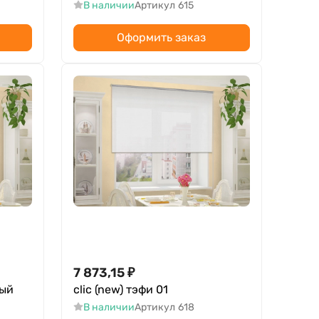
В наличии
Артикул
615
Оформить заказ
7 873,15
₽
вый
clic (new) тэфи 01
В наличии
Артикул
618