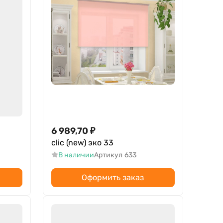
6 989,70
₽
clic (new) эко 33
В наличии
Артикул
633
Оформить заказ