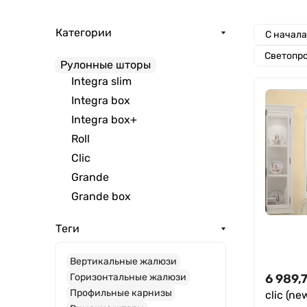
Категории
С начал
Светопр
Рулонные шторы
Integra slim
Integra box
Integra box+
Roll
Clic
Grande
Grande box
Теги
Вертикальные жалюзи
6 989,
Горизонтальные жалюзи
Профильные карнизы
clic (n