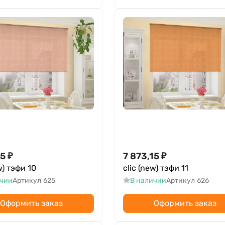
15
₽
7 873,15
₽
w) тэфи 10
clic (new) тэфи 11
ичии
Артикул
625
В наличии
Артикул
626
Оформить заказ
Оформить заказ