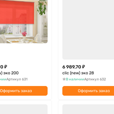
70
₽
6 989,70
₽
w) эко 200
clic (new) эко 28
ичии
Артикул
631
В наличии
Артикул
632
Оформить заказ
Оформить заказ