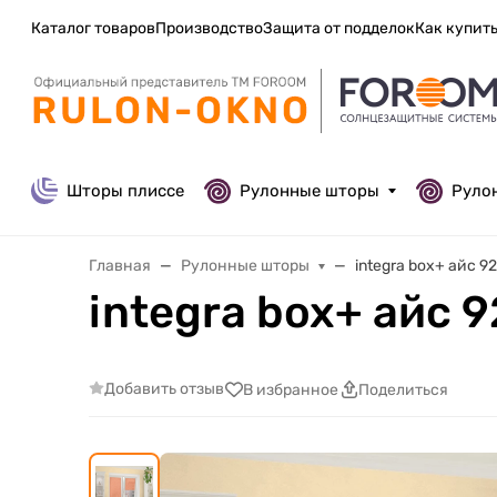
Каталог товаров
Производство
Защита от подделок
Как купит
Шторы плиссе
Рулонные шторы
Руло
Главная
Рулонные шторы
integra box+ айс 9
integra box+ айс 9
Добавить отзыв
В избранное
Поделиться