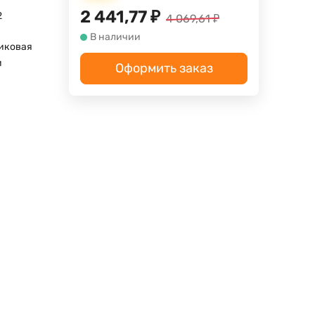
2 441,77
₽
2
4 069,61
₽
В наличии
иковая
м
Оформить заказ