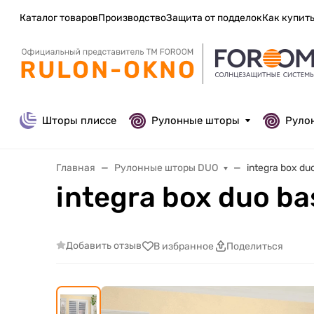
Каталог товаров
Производство
Защита от подделок
Как купит
Шторы плиссе
Рулонные шторы
Руло
Главная
Рулонные шторы DUO
integra box du
integra box duo b
Добавить отзыв
В избранное
Поделиться