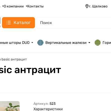
ь
О компании
Контакты
г. Щелково
Каталог
нные шторы DUO
Вертикальные жалюзи
Гор
o basic антрацит
asic антрацит
Артикул:
523
Характеристики