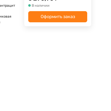
 антрацит
В наличии
Оформить заказ
иковая
м