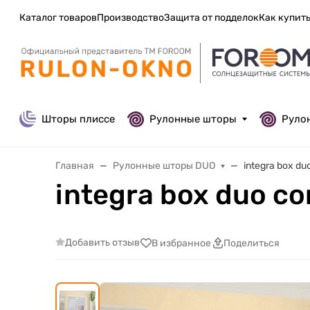
Каталог товаров
Производство
Защита от подделок
Как купит
Шторы плиссе
Рулонные шторы
Руло
Главная
Рулонные шторы DUO
integra box d
integra box duo c
Добавить отзыв
В избранное
Поделиться