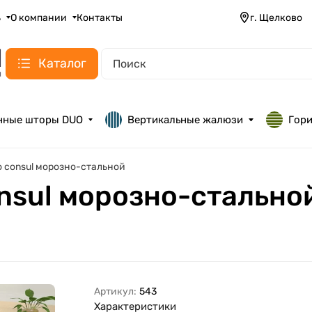
ь
О компании
Контакты
г. Щелково
Каталог
нные шторы DUO
Вертикальные жалюзи
Гор
uo consul морозно-стальной
onsul морозно-стально
Артикул:
543
Характеристики