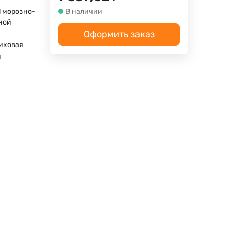
l морозно-
В наличии
ной
Оформить заказ
иковая
м