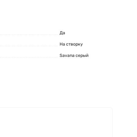
Да
На створку
Savana серый