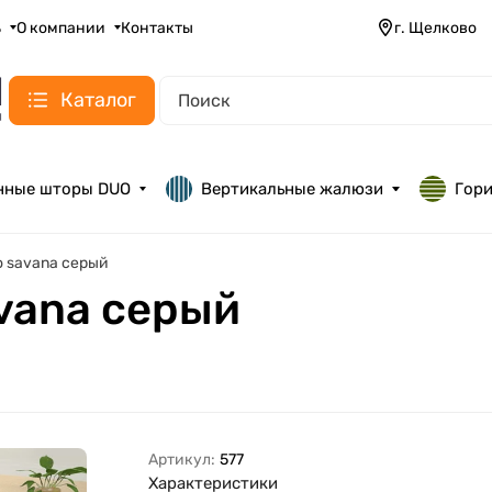
ь
О компании
Контакты
г. Щелково
Каталог
нные шторы DUO
Вертикальные жалюзи
Гор
uo savana серый
avana серый
Артикул:
577
Характеристики