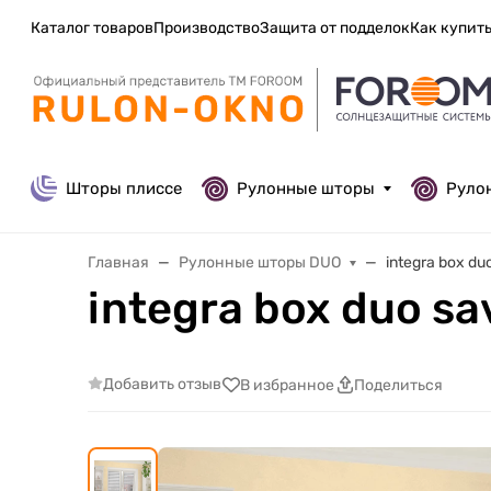
Каталог товаров
Производство
Защита от подделок
Как купит
Шторы плиссе
Рулонные шторы
Руло
Главная
Рулонные шторы DUO
integra box d
integra box duo s
Добавить отзыв
В избранное
Поделиться