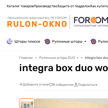
Каталог товаров
Производство
Защита от подделок
Как купит
Шторы плиссе
Рулонные шторы
Руло
Главная
Рулонные шторы DUO
integra box d
integra box duo w
Добавить отзыв
В избранное
Поделиться