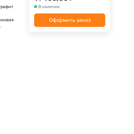
графит
В наличии
Оформить заказ
иковая
м