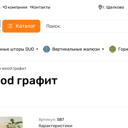
ь
О компании
Контакты
г. Щелково
Каталог
нные шторы DUO
Вертикальные жалюзи
Гор
uo wood графит
ood графит
Артикул:
587
Характеристики