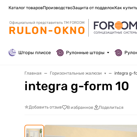
Каталог товаров
Производство
Защита от подделок
Как купит
Шторы плиссе
Рулонные шторы
Руло
Главная
Горизонтальные жалюзи
integra g-f
integra g-form 10
Добавить отзыв
В избранное
Поделиться