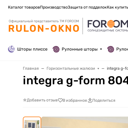
Каталог товаров
Производство
Защита от подделок
Как купит
Шторы плиссе
Рулонные шторы
Руло
Главная
Горизонтальные жалюзи
integra g-
integra g-form 80
Добавить отзыв
В избранное
Поделиться