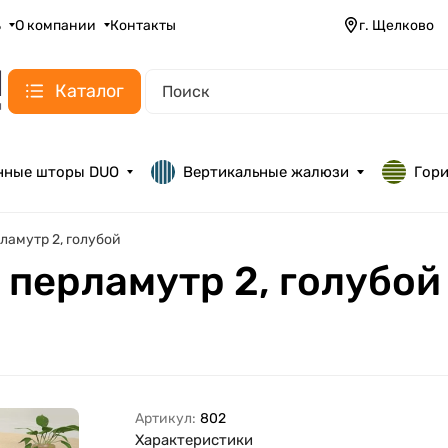
ь
О компании
Контакты
г. Щелково
Каталог
нные шторы DUO
Вертикальные жалюзи
Гор
ерламутр 2, голубой
п перламутр 2, голубой
Артикул:
802
Характеристики