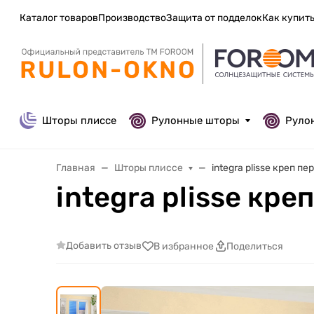
Каталог товаров
Производство
Защита от подделок
Как купит
Шторы плиссе
Рулонные шторы
Руло
Главная
Шторы плиссе
integra plisse креп п
integra plisse кре
Добавить отзыв
В избранное
Поделиться