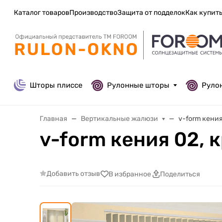
Каталог товаров
Производство
Защита от подделок
Как купит
Шторы плиссе
Рулонные шторы
Руло
Главная
Вертикальные жалюзи
v-form кени
v-form кения 02,
Добавить отзыв
В избранное
Поделиться