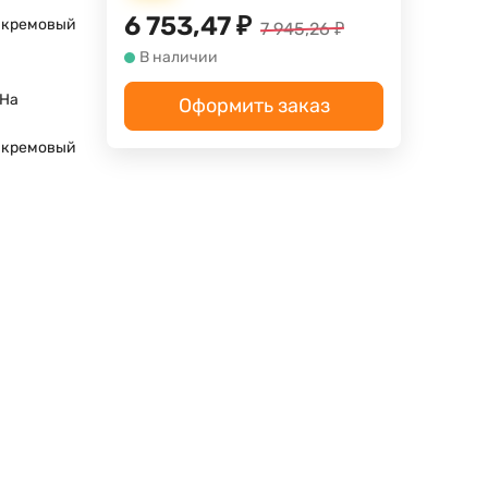
6 753,47
₽
, кремовый
7 945,26
₽
В наличии
 На
Оформить заказ
, кремовый